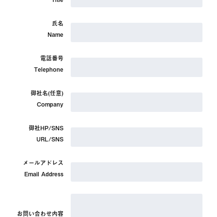
日本百貨店 とうきょう
ド（スマイル）製品紹介
（東京駅構内B1グランスタ内）
・2024年1月3日
とえいろ（セレクトショップ）
氏名
J-WAVE「STEP ONE」にて弊社代表北山太一朗が出演、ゴー
（都営新宿線市ヶ谷駅A1・A2出口方面改札外）
Name
ルデンマスタード製品紹介
日本百貨店しょくひんかん
・2023年9月19日
（東京都千代田区神田練塀町８−２CHABARA）
フジテレビ「NEWS小山のおしゃキャン！どう？」にてゴール
日本百貨店 にほんばし總本店
電話番号
デンマスタード製品紹介
（東京都中央区日本橋室町３丁目２−１コレド室町テラス1F）
Telephone
・2023年7月14日
精肉柳家（精肉店）
テレビ東京「よじごじDays」にてゴールデンマスタード製品紹
（東京都世田谷区南烏山６丁目３４−２ハウスケアービル1F）
介
御社名(任意)
Lots 旅する車 イーアス高尾店（アウトドアショップ）
・2023年7月12日
（東京都八王子市東浅川町550-12階）
Company
日本経済新聞社「日経MJ」にて十二味唐辛子製品紹介
Daisy（こだわりの卵とお惣菜）
・2022年12月3日
（東京都足立区千住中居町28−9）
テレビ朝日系列「家事ヤロウ!!!」にてゴールデンマスタード製品
御社HP/SNS
佐藤青果店（八百屋）
紹介
URL/SNS
（東京都世田谷区太子堂5-1-14）
・2022年12月3日
青山グルメマート（セレクトフード）
FM802「Buggy Crash Night（ DJ=GLAY's JIRO）」にてゴー
（東京都港区南青山２丁目１０−１１A青山ビル1F）
メールアドレス
ルデンマスタード製品紹介
松坂屋上野店（百貨店）
・2022年9月11日
Email Address
（東京都台東区上野3丁目29番5号）
GYAO!「木村さ～～ん！215話、214話」にてゴールデンマスタ
銀座 松屋（百貨店）
ード製品紹介
（東京都中央区銀座３丁目６−１B2「ザ・グロッサリー」）
・2022年8月31日
王子サーモン（スモークサーモン）
日経済業新聞社にて弊社代表北山太一朗のインタビュー
お問い合わせ内容
（東京都中央区銀座３丁目７−１２）