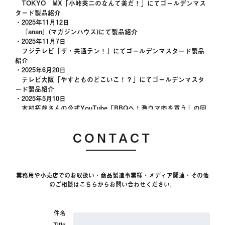
TOKYO MX「小峠英二のなんて美だ！」にてゴールデンマス
～ USA（アメリカ） ～
タード製品紹介
・2025年11月12日
MOGMOG EC store (Japanese Super Market)
『anan』(マガジンハウス)にて製品紹介
（5-3551stAveLongIslandCity,NY.11101）
・2025年11月7日
MOGMOG(Japanese Super Market)
フジテレビ「ザ・共通テン！」にてゴールデンマスタード製品
（5-3551stAveLongIslandCity,NY.11101）
紹介
Kemuri （Japanese Barú）
・2025年6月20日
（2616Broadway,RedwoodCity,CA94063）
テレビ大阪「やすとものどこいこ！？」にてゴールデンマスタ
～ Vietnam（ベトナム） ～
ード製品紹介
・2025年5月10日
MT Food（EC）
木村拓哉さんの公式YouTube「BBQへ！激ウマ肉を買う」の回
（NguyễnCôngTrứ,phườngNguyễnTháiBình,Quận1,thànhphốHồChíMin
にてゴールデンマスタードを紹介
～ 東京 ～
・2024年6月16日
CONTACT
テレビ大阪「やすとものどこいこ！？」にてゴールデンマスタ
ロピア 昭島店（スーパーマーケット）
ード製品紹介
（東京都昭島市武蔵野2-172）
・2024年5月22日
紀ノ国屋インターナショナル
株式会社経済界雑誌「経済界」にて弊社代表北山太一朗のイン
（東京都港区北青山3-11-7AoビルB1F）
タビュー掲載
業務用や小売店でのお取扱い・商品製造事業様・メディア関連・その他
THE GREAT BURGER（ハンバーガー）
のご相談はこちらからお問い合わせください。
・2024年5月6日・12日
（東京都渋谷区神宮前６丁目１２−５）
ＦＭヨコハマ「Tresen」にて弊社代表北山太一朗が出演、ゴー
AMEKAZE GREEN SPRINGS TACHIKAWA（セレクトショッ
ルデンマスタード製品紹介
プ）
件名
・2024年1月10日
（東京都立川市緑町3−1GREENSPRINGSE1-103）
北海道放送株式会社「朝刊さくらい」にてゴールデンマスター
Title