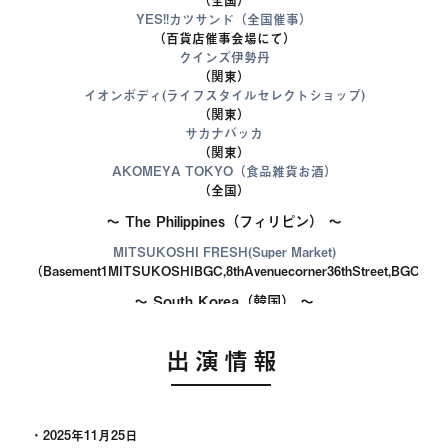
（全国）
YES!!カツサンド（全国催事）
（百貨店催事会場にて）
クインズ伊勢丹
（関東）
イオンボディ(ライフスタイルセレクトショップ)
（関東）
サカナバッカ
（関東）
AKOMEYA TOKYO（食品雑貨お酒）
（全国）
～ The Philippines（フィリピン） ～
MITSUKOSHI FRESH(Super Market)
（Basement1MITSUKOSHIBGC,8thAvenuecorner36thStreet,BGC1634Ta
～ South Korea（韓国） ～
HOUSE OF SINSEGAE [TWELVE]
（442Dosandaero,Gangnamgu,SeoulS.Korea）
出演情報
～ Taiwan（台湾） ～
GOLDEN MUSTARD TAIWAN（IINA Ltd）
（台北市中山區中山北路二段33號6樓）
・2025年11月25日